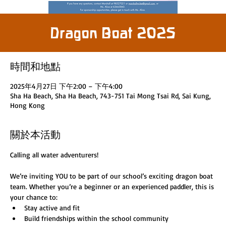
Dragon Boat 2025
時間和地點
2025年4月27日 下午2:00 – 下午4:00
Sha Ha Beach, Sha Ha Beach, 743-751 Tai Mong Tsai Rd, Sai Kung,
Hong Kong
關於本活動
Calling all water adventurers!
We’re inviting YOU to be part of our school’s exciting dragon boat 
team. Whether you’re a beginner or an experienced paddler, this is 
your chance to:
Stay active and fit
Build friendships within the school community