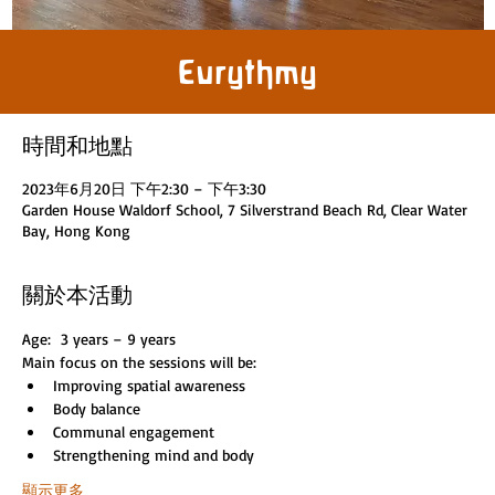
Eurythmy
時間和地點
2023年6月20日 下午2:30 – 下午3:30
Garden House Waldorf School, 7 Silverstrand Beach Rd, Clear Water
Bay, Hong Kong
關於本活動
Age:  3 years – 9 years
Main focus on the sessions will be:
Improving spatial awareness
Body balance
Communal engagement
Strengthening mind and body
顯示更多