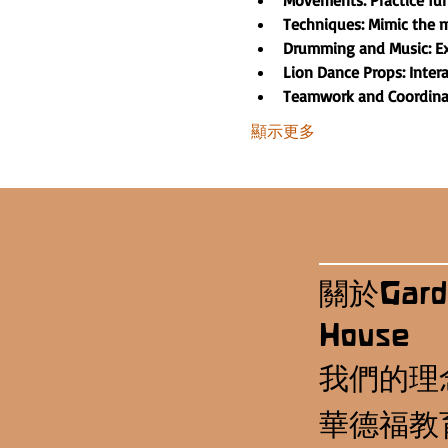
Movements: Practice f
Techniques: Mimic the m
Drumming and Music: Ex
Lion Dance Props: Inter
Teamwork and Coordinati
顯示更多
關於Gard
House
我們的理
華德福教