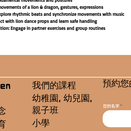
undamental movements and postures
ovements of a lion & dragon, gestures, expressions
plore rhythmic beats and synchronize movements with music
act with lion dance props and learn safe handling
on: Engage in partner exercises and group routines
預約您
我們的課程
en
幼稚園, 幼兒園,
您的名字
親子班
念
小學
育