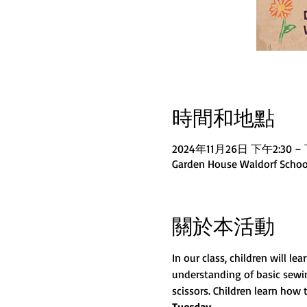
時間和地點
2024年11月26日 下午2:30 –
Garden House Waldorf School
關於本活動
In our class, children will 
understanding of basic sewi
scissors. Children learn how