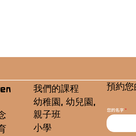
預約您
我們的課程
en
幼稚園, 幼兒園,
您的名字
親子班
念
小學
育