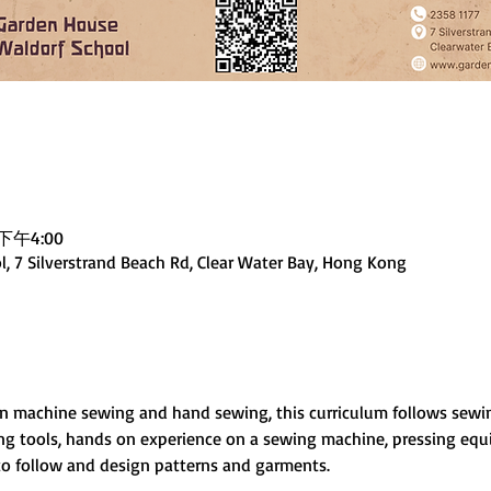
 下午4:00
, 7 Silverstrand Beach Rd, Clear Water Bay, Hong Kong
learn machine sewing and hand sewing, this curriculum follows sew
ng tools, hands on experience on a sewing machine, pressing equ
 to follow and design patterns and garments.