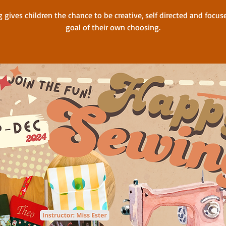
 gives children the chance to be creative, self directed and focus
goal of their own choosing.