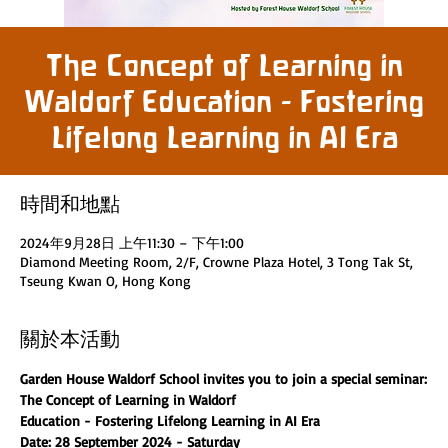
The Concept of Learning in
Waldorf Education - Fostering
Lifelong Learning in AI Era
時間和地點
2024年9月28日 上午11:30 – 下午1:00
Diamond Meeting Room, 2/F, Crowne Plaza Hotel, 3 Tong Tak St,
Tseung Kwan O, Hong Kong
關於本活動
Garden House Waldorf School invites you to join a special seminar:
The Concept of Learning in Waldorf
Education - Fostering Lifelong Learning in AI Era
Date: 28 September 2024 - Saturday