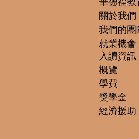
華德福教
關於我們
我們的團
就業機會
​入讀資訊
概覽
學費
獎學金
經濟援助