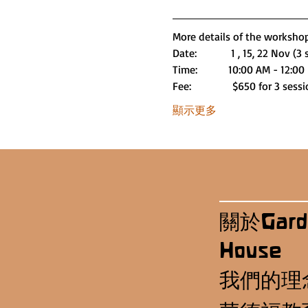
More details of the workshop
Date:          1 , 15, 22 Nov (3
Time:         10:00 AM - 12:0
Fee:            $650 for 3 sess
顯示更多
關於Gard
House
我們的理