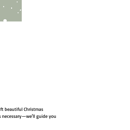
ft beautiful Christmas 
 is necessary—we'll guide you 