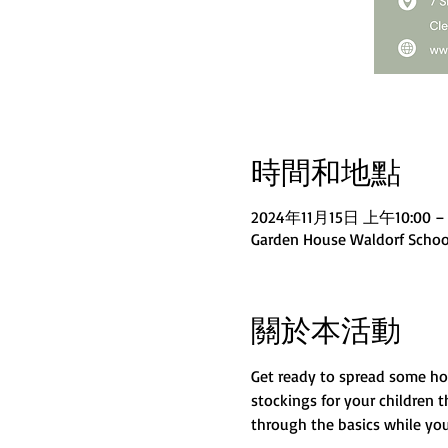
時間和地點
2024年11月15日 上午10:00 –
Garden House Waldorf School
關於本活動
Get ready to spread some hol
stockings for your children t
through the basics while you