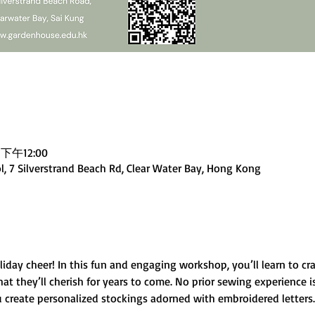
 下午12:00
, 7 Silverstrand Beach Rd, Clear Water Bay, Hong Kong
iday cheer! In this fun and engaging workshop, you’ll learn to cra
hat they’ll cherish for years to come. No prior sewing experience
 create personalized stockings adorned with embroidered letters.