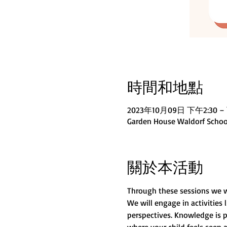
時間和地點
2023年10月09日 下午2:30 – 
Garden House Waldorf School
關於本活動
Through these sessions we wil
We will engage in activities l
perspectives. Knowledge is 