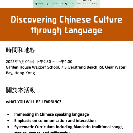
Discovering Chinese Culture
through Language
時間和地點
2025年4月04日 下午2:30 – 下午4:00
Garden House Waldorf School, 7 Silverstrand Beach Rd, Clear Water
Bay, Hong Kong
關於本活動
wHAT YOU WILL BE LEARNING?
Immersing in Chinese speaking language 
Emphasis on communication and interaction
Systematic Curriculum including Mandarin traditional songs, 
stories, games, and calligraphy