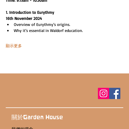
Time: 9:15am - 10:30am
1. Introduction to Eurythmy
16th November 2024
Overview of Eurythmy’s origins.
Why it’s essential in Waldorf education.
顯示更多
關於Garden House