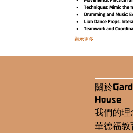
Movements: Practice f
Techniques: Mimic the m
Drumming and Music: Ex
Lion Dance Props: Inter
Teamwork and Coordinati
顯示更多
關於Gard
House
我們的理
華德福教