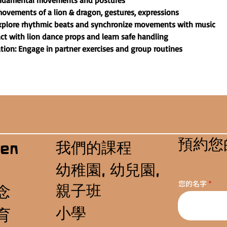
undamental movements and postures
ovements of a lion & dragon, gestures, expressions
plore rhythmic beats and synchronize movements with music
act with lion dance props and learn safe handling
on: Engage in partner exercises and group routines
預約您
我們的課程
en
幼稚園, 幼兒園,
您的名字
親子班
念
小學
育